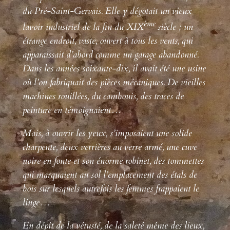
du Pré-Saint-Gervais. Elle y dégotait un vieux
ème
lavoir industriel de la fin du XIX
siècle ; un
étrange endroit, vaste, ouvert à tous les vents, qui
apparaissait d’abord comme un garage abandonné.
Dans les années soixante-dix, il avait été une usine
où l’on fabriquait des pièces mécaniques. De vieilles
machines rouillées, du cambouis, des traces de
peinture en témoignaient…
Mais, à ouvrir les yeux, s’imposaient une solide
charpente, deux verrières au verre armé, une cuve
noire en fonte et son énorme robinet, des tommettes
qui marquaient au sol l’emplacement des étals de
bois sur lesquels autrefois les femmes frappaient le
linge…
En dépit de la vétusté, de la saleté même des lieux,