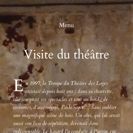
Aller
au
contenu
Menu
Visite du théâtre
E
n 1997, la Troupe du Théâtre des Loges
existait depuis huit ans ; dans sa charrette,
elle comptait six spectacles et tout un barda de
costumes, d’accessoires, d’éclairages… Sans oublier
une magnifique scène de bois. Un abri, qui lui serait
aussi son lieu de répétition, devenait donc
indispensable. Le hasard l’a conduite à Pantin, rue