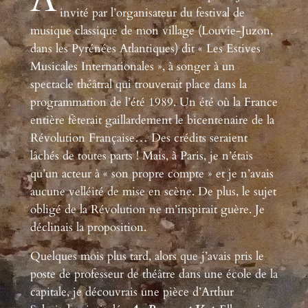
invité par l’organisateur du festival de
musique classique de mon village (Louvie-Juzon,
dans les Pyrénées Atlantiques) dit « Les Estives
Musicales Internationales », à songer à un
spectacle théâtral qui trouverait place dans la
programmation de l’été 1989. Un été où la France
entière fêterait gaillardement le bicentenaire de la
Révolution Française… Des crédits seraient
lâchés de toutes parts ! Mais, à Paris, je n’étais
qu’un acteur à « son propre compte » et je n’avais
aucune velléité de mise en scène. De plus, le sujet
obligé de la Révolution ne m’inspirait guère. Je
déclinais la proposition.
Quelques mois plus tard, alors que j’avais pris le
poste de professeur de théâtre dans une école de la
capitale, je découvrais une pièce d’Arthur