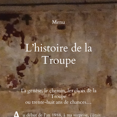
Aller
au
contenu
Menu
L’histoire de la
Troupe
La genèse, le chemin, les choix de la
Troupe
ou trente-huit ans de chances…
A
u début de l’an 1988, à ma surprise, j’étais