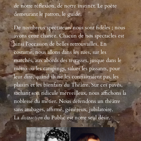
de notre réflexion, de notre instinct
.
Le poète
demeurant le patron, le guide.
De nombreux spectateurs nous sont fidèles ; nous
avons cette chance. Chacun de nos spectacles est
ainsi l’occasion de belles retrouvailles. En
costume, nous allons dans les rues, sur les
marchés, aux abords des terrasses, jusque dans le
métro ou les campings, saluer les passants, pour
leur dire, quand ils ne les connaîtraient pas, les
plaisirs et les bienfaits du Théâtre. Sur ces pavés,
sachant son ridicule merveilleux, nous affichons la
noblesse du métier. Nous défendons un théâtre
sans ambages, affirmé, généreux, jubilatoire.
La
distraction
du Public est notre seul désir.