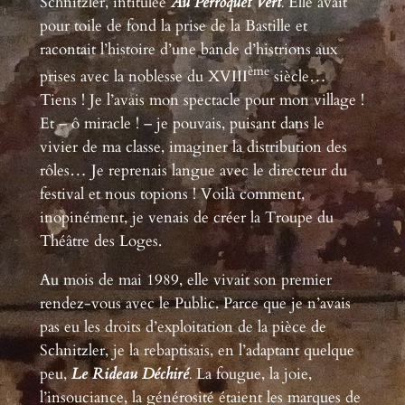
Schnitzler, intitulée
Au Perroquet Vert
.
Elle avait
pour toile de fond la prise de la Bastille et
racontait l’histoire d’une bande d’histrions aux
ème
prises avec la noblesse du XVIII
siècle…
Tiens ! Je l’avais mon spectacle pour mon village !
Et – ô miracle ! – je pouvais, puisant dans le
vivier de ma classe, imaginer la distribution des
rôles… Je reprenais langue avec le directeur du
festival et nous topions ! Voilà comment,
inopinément, je venais de créer la Troupe du
Théâtre des Loges.
Au mois de mai 1989, elle vivait son premier
rendez-vous avec le Public. Parce que je n’avais
pas eu les droits d’exploitation de la pièce de
Schnitzler, je la rebaptisais, en l’adaptant quelque
peu,
Le Rideau Déchiré
.
La fougue, la joie,
l’insouciance, la générosité étaient les marques de