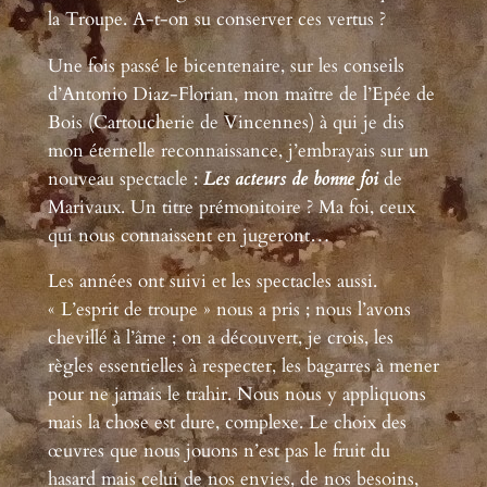
la Troupe. A-t-on su conserver ces vertus ?
Une fois passé le bicentenaire, sur les conseils
d’Antonio Diaz-Florian, mon maître de l’Epée de
Bois (Cartoucherie de Vincennes) à qui je dis
mon éternelle reconnaissance, j’embrayais sur un
nouveau spectacle :
Les acteurs de bonne foi
de
Marivaux. Un titre prémonitoire ? Ma foi, ceux
qui nous connaissent en jugeront…
Les années ont suivi et les spectacles aussi.
« L’esprit de troupe » nous a pris ; nous l’avons
chevillé à l’âme ; on a découvert, je crois, les
règles essentielles à respecter, les bagarres à mener
pour ne jamais le trahir. Nous nous y appliquons
mais la chose est dure, complexe. Le choix des
œuvres que nous jouons n’est pas le fruit du
hasard mais celui de nos envies, de nos besoins,